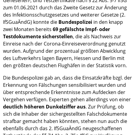
Genesenen-, und Testzertifikate nach § 22 Abs. 5-7 IfSG
zum 01.06.2021 durch das Zweite Gesetz zur Änderung
des Infektionsschutzgesetzes und weiterer Gesetze (2.
IfSGuaÄndG) konnte die
Bundespolizei
in den knapp
zwei Monaten bereits
69 gefälschte Impf- oder
Testdokumente sicherstellen
, die als Nachweis zur
Einreise nach der Corona-Einreiseverordnung genutzt
wurden. Aufgrund der prozentual größten Abwicklung
des Luftverkehrs lagen Bayern, Hessen und Berlin mit
den größten deutschen Flughäfen in der Statistik vorn.
Die Bundespolizei gab an, dass die Einsatzkräfte bzgl. der
Erkennung von Fälschungen sensibilisiert wurden und
über entsprechende Erkenntnisse zum Aufdecken der
Vergehen verfügen. Experten gehen allerdings von einer
deutlich höheren Dunkelziffer aus
. Zur Prüfung, ob
sich die Inhaber der sichergestellten Falschdokumente
strafbar gemacht haben könnten, stehen nun auch die
ebenfalls durch das 2. IfSGuaÄndG neugeschaffenen