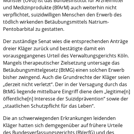
Münster (OVG) ist das Bundesinstitut für Arzneimittel
und Medizinprodukte (BfArM) auch weiterhin nicht
verpflichtet, suizidwilligen Menschen den Erwerb des
tödlich wirkenden Betäubungsmittels Natrium-
Pentobarbital zu gestatten.
Der zuständige Senat wies die entsprechenden Anträge
dreier Kläger zurück und bestätigte damit ein
vorausgegangenes Urteil des Verwaltungsgerichts Köln.
Mangels therapeutischer Zielsetzung untersage das
Betäubungsmittelgesetz (BtMG) einen solchen Erwerb
bisher zwingend. Auch die Grundrechte der Kläger seien
„derzeit nicht verletzt“. Der in der Versagung durch das
BtMG liegende mittelbare Eingriff diene dem „legitime[n]
öffentliche[n] Interesse der Suizidprävention“ sowie der
„staatlichen Schutzpflicht für das Leben“.
Die an schwerwiegenden Erkrankungen leidenden
Kläger hatten sich demgegenüber auf frühere Urteile
des Bundesverfassungsgerichts (BVerfG) und des