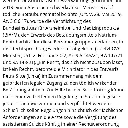
werden. Obwohl das Bundesverwaltungsgericht im Jahr
2019 einen Anspruch schwerkranker Menschen auf
tödliche Betäubungsmittel bejahte (Urt. v. 28. Mai 2019,
Az. 3 C 6.17), wurde die Verpflichtung des
Bundesinstituts für Arzneimittel und Medizinprodukte
(BfArM), den Erwerb des Betäubungsmittels Natrium-
Pentobarbital für diese Personengruppe zu erlauben, in
der Rechtsprechung wiederholt abgelehnt (zuletzt OVG
Münster, Urt. 2. Februar 2022, Az. 9 A 146/21, 9 A 147/21
und 9A 148/21). „Ein Recht, das sich nicht ausüben lässt,
ist kein Recht“, betonte die Mitinitiatorin des Entwurfs
Petra Sitte (Linke) im Zusammenhang mit dem
geforderten legalen Zugang zu den tödlich wirkenden
Betäubungsmitteln. Zur Hilfe bei der Selbsttötung könne
nach einer zu treffenden Regelung im Suizidhilfegesetz
jedoch nach wie vor niemand verpflichtet werden.
Schließlich sollen Regelungen hinsichtlich der fachlichen
Anforderungen an die Ärzte sowie die Vergütung des
assistierten Suizids künftig in einer Rechtsverordnung