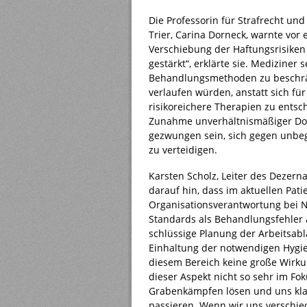
Die Professorin für Strafrecht und
Trier, Carina Dorneck, warnte vor 
Verschiebung der Haftungsrisiken
gestärkt“, erklärte sie. Mediziner 
Behandlungsmethoden zu beschrä
verlaufen würden, anstatt sich für
risikoreichere Therapien zu entsc
Zunahme unverhältnismäßiger Doku
gezwungen sein, sich gegen unbe
zu verteidigen.
Karsten Scholz, Leiter des Dezer
darauf hin, dass im aktuellen Pat
Organisationsverantwortung bei N
Standards als Behandlungsfehler 
schlüssige Planung der Arbeitsabl
Einhaltung der notwendigen Hygien
diesem Bereich keine große Wirkun
dieser Aspekt nicht so sehr im Fo
Grabenkämpfen lösen und uns kl
passieren. Wenn wir uns verschie