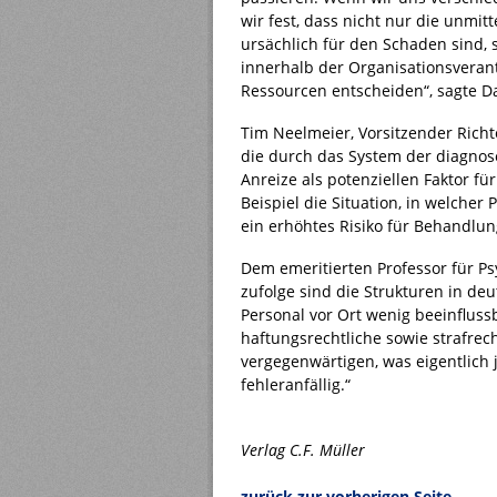
wir fest, dass nicht nur die unmi
ursächlich für den Schaden sind, s
innerhalb der Organisationsveran
Ressourcen entscheiden“, sagte 
Tim Neelmeier, Vorsitzender Richt
die durch das System der diagno
Anreize als potenziellen Faktor fü
Beispiel die Situation, in welcher
ein erhöhtes Risiko für Behandlu
Dem emeritierten Professor für Ps
zufolge sind die Strukturen in d
Personal vor Ort wenig beeinfluss
haftungsrechtliche sowie strafrec
vergegenwärtigen, was eigentlich
fehleranfällig.“
Verlag C.F. Müller
zurück zur vorherigen Seite