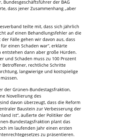
r, Bundesgeschäftsführer der BAG
ierte, dass jener Zusammenhang „aber
erband teilte mit, dass sich jährlich
cht auf einen Behandlungsfehler an die
 der Fälle gehen wir davon aus, dass
für einen Schaden war“, erklärte
en entstehen dann aber große Hürden.
ler und Schaden muss zu 100 Prozent
r Betroffener, rechtliche Schritte
fürchtung, langwierige und kostspielige
u müssen.
er der Grünen-Bundestagsfraktion,
ine Novellierung des
 sind davon überzeugt, dass die Reform
entraler Baustein zur Verbesserung der
and ist“, äußerte der Politiker der
nen-Bundestagsfraktion plant das
ch im laufenden Jahr einen ersten
ntenrechtegesetzes zu präsentieren.