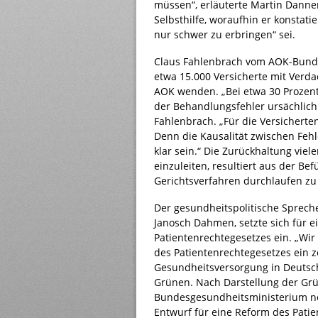
müssen“, erläuterte Martin Danne
Selbsthilfe, woraufhin er konstat
nur schwer zu erbringen“ sei.
Claus Fahlenbrach vom AOK-Bundesv
etwa 15.000 Versicherte mit Verda
AOK wenden. „Bei etwa 30 Prozent
der Behandlungsfehler ursächlich 
Fahlenbrach. „Für die Versichert
Denn die Kausalität zwischen Feh
klar sein.“ Die Zurückhaltung viele
einzuleiten, resultiert aus der Be
Gerichtsverfahren durchlaufen z
Der gesundheitspolitische Sprech
Janosch Dahmen, setzte sich für e
Patientenrechtegesetzes ein. „Wir
des Patientenrechtegesetzes ein z
Gesundheitsversorgung in Deutschl
Grünen. Nach Darstellung der Grü
Bundesgesundheitsministerium no
Entwurf für eine Reform des Patie