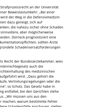
 Strafprozessrecht an der Universität
einer Beweislastumkehr: „Bei einer
 wird der Weg in die Defensivmedizin
seien dazu geneigt, sich auf
nken, die nahezu sicher ohne Schaden
 sinnvollere, aber möglicherweise
heiden. Dorneck prognostiziert eine
mentationspflichten, sollten Ärzte
gründete Schadensersatzforderungen
nats Recht der Bundesärztekammer, wies
ientenrechtegesetz auch die
ichteinhaltung des medizinischen
aufgeführt wird. „Dazu gehört die
äufe, Vertretungsregelungen oder die
e“, so Scholz. Das Gesetz habe in
g entfaltet, bei den Gerichten stehe
kus. „Wir müssen uns aus den
ar machen, warum bestimmte Fehler
dene Schadensfälle anschauen, stellen