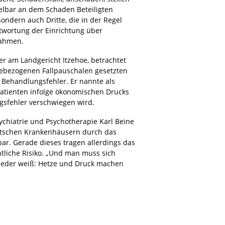
ttelbar an dem Schaden Beteiligten
ondern auch Dritte, die in der Regel
twortung der Einrichtung über
Dahmen.
er am Landgericht Itzehoe, betrachtet
sebezogenen Fallpauschalen gesetzten
r Behandlungsfehler. Er nannte als
 Patienten infolge ökonomischen Drucks
ngsfehler verschwiegen wird.
ychiatrie und Psychotherapie Karl Beine
eutschen Krankenhäusern durch das
bar. Gerade dieses tragen allerdings das
htliche Risiko. „Und man muss sich
 jeder weiß: Hetze und Druck machen