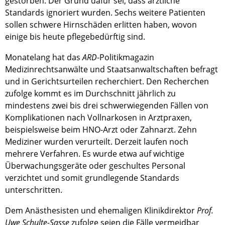
gestorben. Der Grund dafür sei, dass ärztliche
Standards ignoriert wurden. Sechs weitere Patienten
sollen schwere Hirnschäden erlitten haben, wovon
einige bis heute pflegebedürftig sind.
Monatelang hat das
ARD
-Politikmagazin
Medizinrechtsanwälte und Staatsanwaltschaften befragt
und in Gerichtsurteilen recherchiert. Den Recherchen
zufolge kommt es im Durchschnitt jährlich zu
mindestens zwei bis drei schwerwiegenden Fällen von
Komplikationen nach Vollnarkosen in Arztpraxen,
beispielsweise beim HNO-Arzt oder Zahnarzt. Zehn
Mediziner wurden verurteilt. Derzeit laufen noch
mehrere Verfahren. Es wurde etwa auf wichtige
Überwachungsgeräte oder geschultes Personal
verzichtet und somit grundlegende Standards
unterschritten.
Dem Anästhesisten und ehemaligen Klinikdirektor
Prof.
Uwe Schulte-Sasse
zufolge seien die Fälle vermeidbar